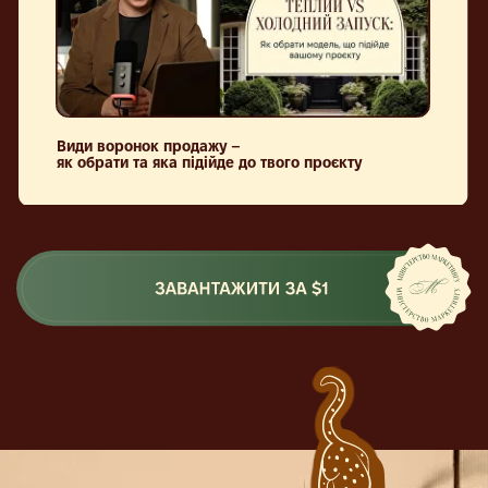
ЗАБРАТИ ЯКЩО:
Хочеш зрозуміти,
яку воронку обрати
під свій проєкт і чому саме її
Будуєш лід-магнітні воронки,
але не маєш впевненості чи все
робиш правильно
Працюєш з прогрівами, але
не розумієш як працювати з сенсами
та будувати стосунки з аудиторією
Хочеш мати
готові шаблони під рукою