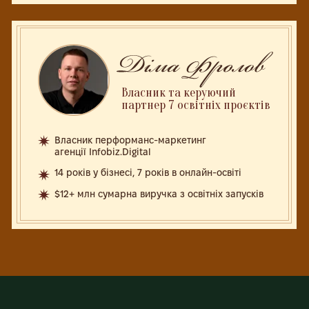
3 ПРОСТИХ КРОКИ,
ЩОБ ОТРИМАТИ
БІБЛІОТЕКУ
Натискаєш кнопку
“забрати бібліотеку безкоштовно”
Відкривається
Telegram-бот
Отримуєш всі
матеріали одразу