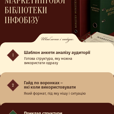
Шаблон анкети аналізу аудиторії
1
Готова структура, яку можна
використати одразу
Гайд по воронках –
2
які коли використовувати
Який формат, під яку нішу і ситуацію
Приклад структури
3
лід-магнітної воронки
Реальна схема з власних проєктів
Гайд з аналізу цільової аудиторії
4
Який формат аналізу використовувати
в різних ситуаціях