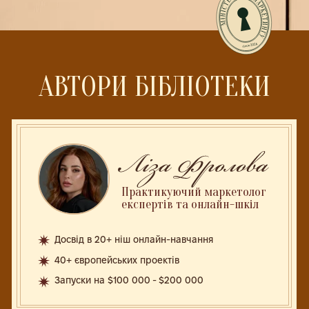
Власник та керуючий
партнер 7 освітніх проєктів
Власник перформанс-маркетинг
агенції Infobiz.Digital
14 років у бізнесі, 7 років в онлайн-освіті
$12+ млн сумарна виручка з освітніх запусків