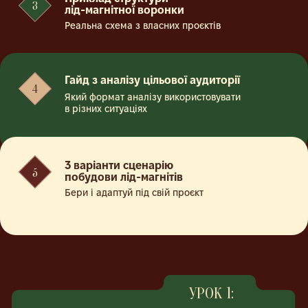
3 варіанти сценарію
5
побудови лід-магнітів
Бери і адаптуй під свій проєкт
УРОК 1:
Як будувати контент, який веде
до продажу, а не просто збирає лайки